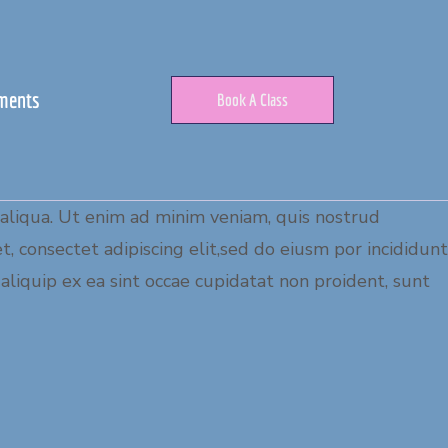
ments
Book A Class
 aliqua. Ut enim ad minim veniam, quis nostrud
t, consectet adipiscing elit,sed do eiusm por incididunt
aliquip ex ea sint occae cupidatat non proident, sunt